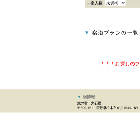
！！！お探しのプ
▼
宿情報
旅の宿 大石屋
〒390-1611 長野県松本市奈川1044-189