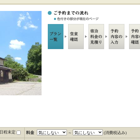
日程未定
～
(消費税込み)