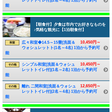
レットトイレ付](2名～4名) 1泊から予約可
能
【朝食付】夕食は市内でお好きなものを
♪気軽な観光に【1泊朝食付】
10,450円～
広々和室◆14.5～15畳[洗面＆
和室
ウォシュレットト(1名～4名) 1泊から予約可
能
10,450円～
シンプル和室[洗面＆ウォシュ
その他
レットトイレ付](1名～2名) 1泊から予約可
能
12,650円～
離れ 二間和室[洗面＆ウォシュ
その他
レットトイレ付](2名～4名) 1泊から予約可
能