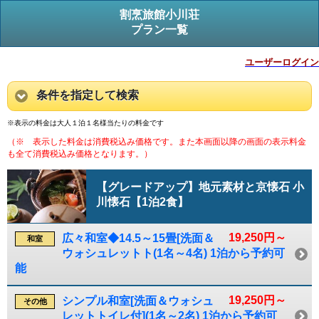
割烹旅館小川荘
プラン一覧
ユーザーログイン
条件を指定して検索
※表示の料金は大人１泊１名様当たりの料金です
（※ 表示した料金は消費税込み価格です。また本画面以降の画面の表示料金
も全て消費税込み価格となります。）
【グレードアップ】地元素材と京懐石 小
川懐石【1泊2食】
19,250円～
広々和室◆14.5～15畳[洗面＆
和室
ウォシュレットト(1名～4名) 1泊から予約可
能
19,250円～
シンプル和室[洗面＆ウォシュ
その他
レットトイレ付](1名～2名) 1泊から予約可