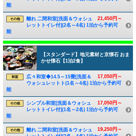
能
21,450円～
離れ 二間和室[洗面＆ウォシュ
その他
レットトイレ付](2名～4名) 1泊から予約可
能
【スタンダード】地元素材と京懐石 おま
かせ懐石【1泊2食】
17,050円～
広々和室◆14.5～15畳[洗面＆
和室
ウォシュレットト(1名～4名) 1泊から予約可
能
17,050円～
シンプル和室[洗面＆ウォシュ
その他
レットトイレ付](1名～2名) 1泊から予約可
能
19,250円～
離れ 二間和室[洗面＆ウォシュ
その他