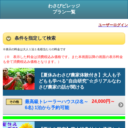
わさびビレッジ
プラン一覧
ユーザーログイン
条件を指定して検索
※表示の料金は大人１泊１名様当たりの料金です
（※ 表示した料金は消費税込み価格です。また本画面以降の画面の表示料金
も全て消費税込み価格となります。）
【夏休みわさび農家体験付き】大人も子
どもも学べる“自由研究”☆彡リアルなわ
さび農家の話が聞ける
24,000円～
最高級トレーラーハウス(2名～
その他
6名) 1泊から予約可能