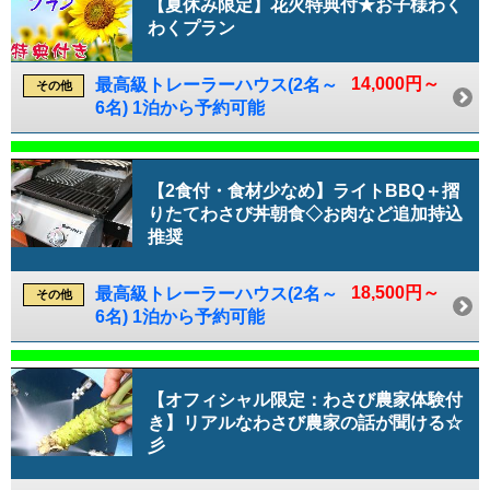
【夏休み限定】花火特典付★お子様わく
わくプラン
14,000円～
最高級トレーラーハウス(2名～
その他
6名) 1泊から予約可能
【2食付・食材少なめ】ライトBBQ＋摺
りたてわさび丼朝食◇お肉など追加持込
推奨
18,500円～
最高級トレーラーハウス(2名～
その他
6名) 1泊から予約可能
【オフィシャル限定：わさび農家体験付
き】リアルなわさび農家の話が聞ける☆
彡