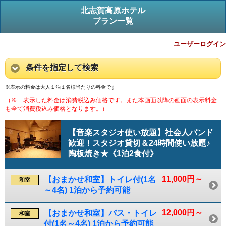
北志賀高原ホテル
プラン一覧
ユーザーログイン
条件を指定して検索
※表示の料金は大人１泊１名様当たりの料金です
（※ 表示した料金は消費税込み価格です。また本画面以降の画面の表示料金
も全て消費税込み価格となります。）
【音楽スタジオ使い放題】社会人バンド
歓迎！スタジオ貸切＆24時間使い放題♪
陶板焼き★《1泊2食付》
11,000円～
【おまかせ和室】トイレ付(1名
和室
～4名) 1泊から予約可能
12,000円～
【おまかせ和室】バス・トイレ
和室
付(1名～4名) 1泊から予約可能