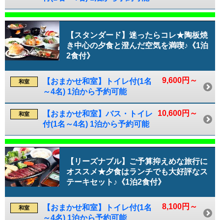
【スタンダード】迷ったらコレ★陶板焼
き中心の夕食と澄んだ空気を満喫♪《1泊
2食付》
9,600円～
【おまかせ和室】トイレ付(1名
和室
～4名) 1泊から予約可能
10,600円～
【おまかせ和室】バス・トイレ
和室
付(1名～4名) 1泊から予約可能
【リーズナブル】ご予算抑えめな旅行に
オススメ★夕食はランチでも大好評なス
テーキセット♪《1泊2食付》
8,100円～
【おまかせ和室】トイレ付(1名
和室
～4名) 1泊から予約可能