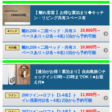
【 離れ客室 】お得な素泊まり◆キッチ
ン・リビング共有スペース有
10,900円～
離れ208＜二段ベッド・共有ス
4ベッド
ペースあり＞(2名～4名) 1泊から予約可能
10,900円～
離れ209＜二段ベッド・共有ス
その他
ペースあり＞(2名～6名) 1泊から予約可能
【連泊がお得！素泊まり】自由島旅◇チ
ェックイン13時～23時までOK！■お迎
え付■
11,900円～
206ツイン+ロフト【1-4名】ト
ツイン
イレ洗面付(2名～4名) 2泊から予約可能
11,900円～
207ツイン+ロフト【1-3名】ト
ツイン