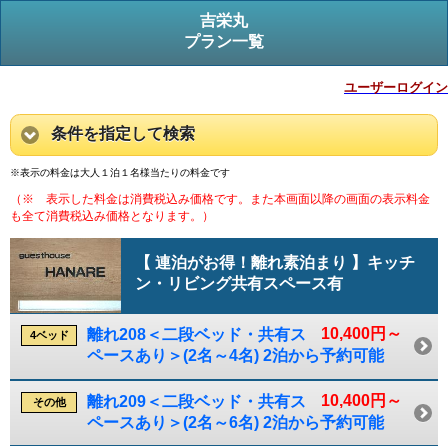
吉栄丸
プラン一覧
ユーザーログイン
条件を指定して検索
※表示の料金は大人１泊１名様当たりの料金です
（※ 表示した料金は消費税込み価格です。また本画面以降の画面の表示料金
も全て消費税込み価格となります。）
【 連泊がお得！離れ素泊まり 】キッチ
ン・リビング共有スペース有
10,400円～
離れ208＜二段ベッド・共有ス
4ベッド
ペースあり＞(2名～4名) 2泊から予約可能
10,400円～
離れ209＜二段ベッド・共有ス
その他
ペースあり＞(2名～6名) 2泊から予約可能