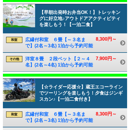
【早朝出発時お弁当OK！】トレッキン
グに好立地♪アウトドアアクティビティ
を楽しもう！【一泊二食】
8,300円～
広縁付和室 ６畳【～３名ま
和室
で】(2名～3名) 1泊から予約可能
7,900円～
洋室８畳 ２段ベット【２～４
その他
名】(2名～4名) 1泊から予約可能
【☆ライダー応援☆】蔵王エコーライン
でツーリングを楽しもう！夕食はジンギ
スカン♪【一泊二食付き】
8,300円～
広縁付和室 ６畳【～３名ま
和室
で】(2名～3名) 1泊から予約可能