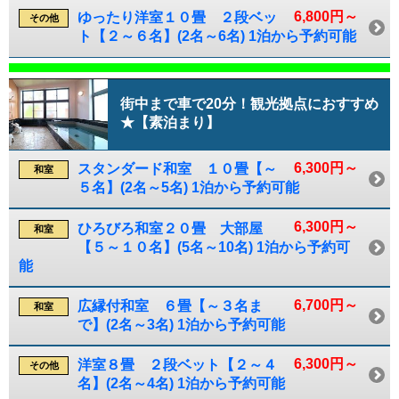
6,800円～
ゆったり洋室１０畳 ２段ベッ
その他
ト【２～６名】(2名～6名) 1泊から予約可能
街中まで車で20分！観光拠点におすすめ
★【素泊まり】
6,300円～
スタンダード和室 １０畳【～
和室
５名】(2名～5名) 1泊から予約可能
6,300円～
ひろびろ和室２０畳 大部屋
和室
【５～１０名】(5名～10名) 1泊から予約可
能
6,700円～
広縁付和室 ６畳【～３名ま
和室
で】(2名～3名) 1泊から予約可能
6,300円～
洋室８畳 ２段ベット【２～４
その他
名】(2名～4名) 1泊から予約可能