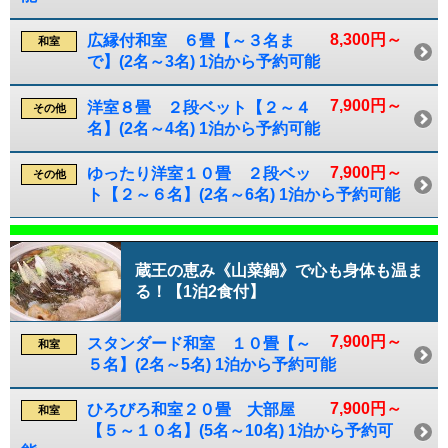
8,300円～
広縁付和室 ６畳【～３名ま
和室
で】(2名～3名) 1泊から予約可能
7,900円～
洋室８畳 ２段ベット【２～４
その他
名】(2名～4名) 1泊から予約可能
7,900円～
ゆったり洋室１０畳 ２段ベッ
その他
ト【２～６名】(2名～6名) 1泊から予約可能
蔵王の恵み《山菜鍋》で心も身体も温ま
る！【1泊2食付】
7,900円～
スタンダード和室 １０畳【～
和室
５名】(2名～5名) 1泊から予約可能
7,900円～
ひろびろ和室２０畳 大部屋
和室
【５～１０名】(5名～10名) 1泊から予約可