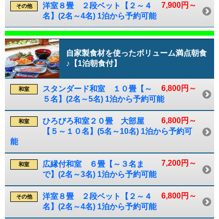
7,900円～
洋室８畳 ２段ベット【２～４
その他
名】(2名～4名) 1泊から予約可能
自家製食材を使ったボリューム満点朝食
♪【1泊朝食付】
6,800円～
スタンダード和室 １０畳【～
和室
５名】(2名～5名) 1泊から予約可能
6,800円～
ひろびろ和室２０畳 大部屋
和室
【５～１０名】(5名～10名) 1泊から予約可
能
7,200円～
広縁付和室 ６畳【～３名ま
和室
で】(2名～3名) 1泊から予約可能
6,800円～
洋室８畳 ２段ベット【２～４
その他
名】(2名～4名) 1泊から予約可能