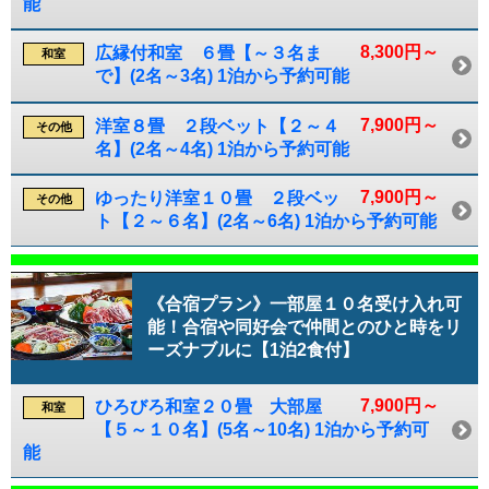
能
8,300円～
広縁付和室 ６畳【～３名ま
和室
で】(2名～3名) 1泊から予約可能
7,900円～
洋室８畳 ２段ベット【２～４
その他
名】(2名～4名) 1泊から予約可能
7,900円～
ゆったり洋室１０畳 ２段ベッ
その他
ト【２～６名】(2名～6名) 1泊から予約可能
《合宿プラン》一部屋１０名受け入れ可
能！合宿や同好会で仲間とのひと時をリ
ーズナブルに【1泊2食付】
7,900円～
ひろびろ和室２０畳 大部屋
和室
【５～１０名】(5名～10名) 1泊から予約可
能