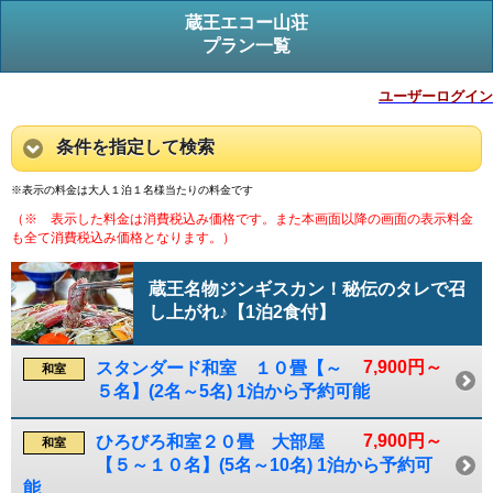
蔵王エコー山荘
プラン一覧
ユーザーログイン
条件を指定して検索
※表示の料金は大人１泊１名様当たりの料金です
（※ 表示した料金は消費税込み価格です。また本画面以降の画面の表示料金
も全て消費税込み価格となります。）
蔵王名物ジンギスカン！秘伝のタレで召
し上がれ♪【1泊2食付】
7,900円～
スタンダード和室 １０畳【～
和室
５名】(2名～5名) 1泊から予約可能
7,900円～
ひろびろ和室２０畳 大部屋
和室
【５～１０名】(5名～10名) 1泊から予約可
能