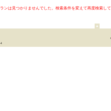
ランは見つかりませんでした。検索条件を変えて再度検索して
ペ
ー
ジ
上
4
部
へ