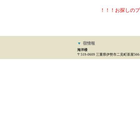
！！！お探しのプ
▼
宿情報
海洋楼
〒519-0609 三重県伊勢市二見町茶屋566-