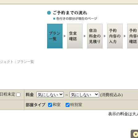
ジェクト：プラン一覧
日程未定
～
(消費税込み)
和室
特別室
表示の料金は大