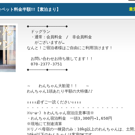
ペット料金半額!!!【素泊まり】
最安
◆―――――――◆―――――――◆

　ドッグラン

　・通常：会員料金　/　非会員料金

　　がございますが…

なんと！ご宿泊者様はご自由にご利用頂けます！

　お問い合わせお待ち致してます！！

　070-2377-3751

◆―――――――◆―――――――◆

～　　わんちゃん大歓迎！！　　～

わんちゃん1頭あたり半額の大特価♪♪

↓↓↓↓必ずご一読ください↓↓↓↓

- - - - - - - - - -- - - - - - - - - - -

※∪･ω･）ｂわんちゃん宿泊注意事項※

・わんちゃん宿泊料金　一頭3,300円→1,650円

※現地にて別途清算

※リノベ母宿の一棟貸のみ：10kg以上のわんちゃんは、土
10kg以下のわんちゃんは客室OKです。
