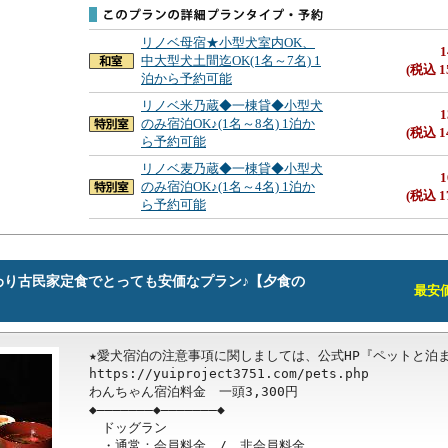
リノベ母宿★小型犬室内OK、
1
中大型犬土間迄OK(1名～7名) 1
(税込 1
泊から予約可能
リノベ米乃蔵◆一棟貸◆小型犬
1
のみ宿泊OK♪(1名～8名) 1泊か
(税込 1
ら予約可能
リノベ麦乃蔵◆一棟貸◆小型犬
1
のみ宿泊OK♪(1名～4名) 1泊か
(税込 1
ら予約可能
わり古民家定食でとっても安価なプラン♪【夕食の
最安価格
★愛犬宿泊の注意事項に関しましては、公式HP『ペットと泊ま
https://yuiproject3751.com/pets.php

わんちゃん宿泊料金　一頭3,300円

◆―――――――◆―――――――◆

　ドッグラン

　・通常：会員料金　/　非会員料金
