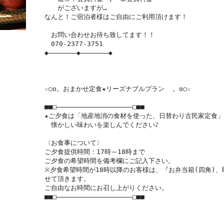
　　がございますが…

なんと！ご宿泊者様はご自由にご利用頂けます！

　お問い合わせお待ち致してます！！

　070-2377-3751

◆―――――――◆―――――――◆

☆○o。おまかせ定食★リーズナブルプラン  。o○☆

■■□―――――――――――――――――――□■■

★ご夕食は「地産地消の食材を使った、日替わり古民家定食」と
　懐かしい味わいを楽しんでください♪

〈お食事について〉

ご夕食提供時間：17時～18時まで

ご夕食の希望時間を備考欄にご記入下さい。

※夕食希望時間が18時以降のお客様は、『お弁当箱(四角)
せて頂きます。

ご自由なお時間にお召し上がりください。

■■□―――――――――――――――――――□■■　
