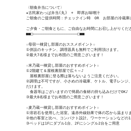
〈朝食弁当について〉

★古民家わっぱ弁当(丸)　+　即席お味噌汁

ご朝食のご提供時間：チェックイン時　OR　お部屋の冷蔵庫
ご夕食・ご朝食ともに、ご自由なお時間にお召し上がりくださ
■■□―――――――――――――――――――□■■　

☆母宿一棟貸し部屋のおススメポイント☆

①併設のキッチン、調理器具も無料でご利用頂けます。

②最大7名様までお布団のご用意ございます！

☆米乃蔵一棟貸し部屋のおすすめポイント☆

①2階建て＆屋根裏部屋で広々～♪

　屋根裏部屋に登る際は落ちないようご注意ください。

②調理は不可ですが、小さめの冷蔵庫、ケトル、電子レンジ
だけます。

　食器等はございますので簡易の食材の持ち込みだけでOK♪

③最大8名様までお布団のご用意ございます！

☆麦乃蔵一棟貸し部屋のおすすめポイント☆

①溶岩石を使用した浴室。遠赤外線効果で体の芯から温まりま
②他の客室と比べ、コンパクト設計。ワーケーションなどの1
③ベッドは1Fにダブル1台、2Fにシングル2台をご用意