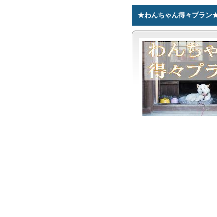
★わんちゃん得々プラン★