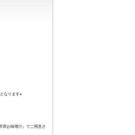
なります★

、即席お味噌汁』でご用意さ