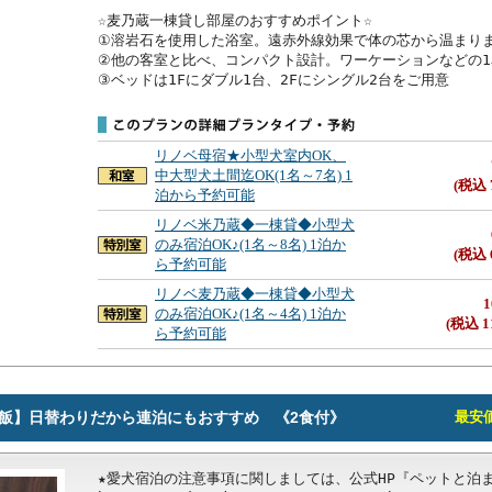
☆麦乃蔵一棟貸し部屋のおすすめポイント☆

①溶岩石を使用した浴室。遠赤外線効果で体の芯から温まりま
②他の客室と比べ、コンパクト設計。ワーケーションなどの1
③ベッドは1Fにダブル1台、2Fにシングル2台をご用意
リノベ母宿★小型犬室内OK、
中大型犬土間迄OK(1名～7名) 1
(税込 
泊から予約可能
リノベ米乃蔵◆一棟貸◆小型犬
のみ宿泊OK♪(1名～8名) 1泊か
(税込 
ら予約可能
リノベ麦乃蔵◆一棟貸◆小型犬
1
のみ宿泊OK♪(1名～4名) 1泊か
(税込 1
ら予約可能
飯】日替わりだから連泊にもおすすめ 《2食付》
最安価格
★愛犬宿泊の注意事項に関しましては、公式HP『ペットと泊ま