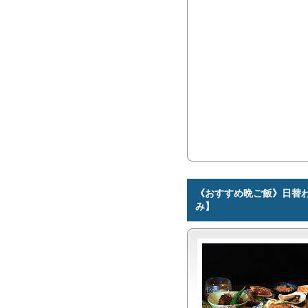
《おすすめ晩ご飯》日替
み】