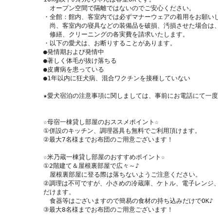
　オープン空間で隔離ではないのでご安心ください。

・全館：館内、客室内では必ずマナーウェアの着用をお願いし
　尚、客室内の寝具などの装備品を破損、汚損させた場合は、
　修繕、クリーニングの各実費を請求いたします。

・以下の愛犬は、お断りすることがあります。

●発情期および発情中

●著しく体毛が抜け落ちる

●皮膚病を患っている

●1年以内に狂犬病、混合ワクチンを接種していない

★愛犬宿泊の注意事項に関しましては、事前にお電話にて一度
☆母宿一棟貸し部屋のおススメポイント☆

①併設のキッチン、調理器具も無料でご利用頂けます。

②最大7名様までお布団のご用意ございます！

☆米乃蔵一棟貸し部屋のおすすめポイント☆

①2階建て＆屋根裏部屋で広々～♪

　屋根裏部屋に登る際は落ちないようご注意ください。

②調理は不可ですが、小さめの冷蔵庫、ケトル、電子レンジ
だけます。

　食器等はございますので簡易の食材の持ち込みだけでOK♪

③最大8名様までお布団のご用意ございます！
