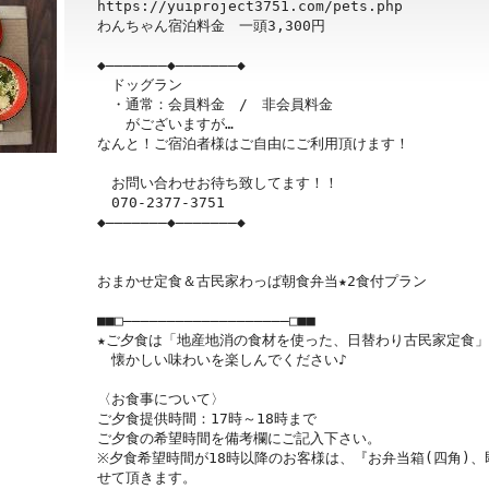
https://yuiproject3751.com/pets.php

わんちゃん宿泊料金　一頭3,300円

◆―――――――◆―――――――◆

　ドッグラン

　・通常：会員料金　/　非会員料金

　　がございますが…

なんと！ご宿泊者様はご自由にご利用頂けます！

　お問い合わせお待ち致してます！！

　070-2377-3751

◆―――――――◆―――――――◆

おまかせ定食＆古民家わっぱ朝食弁当★2食付プラン

■■□―――――――――――――――――――□■■

★ご夕食は「地産地消の食材を使った、日替わり古民家定食」と
　懐かしい味わいを楽しんでください♪

〈お食事について〉

ご夕食提供時間：17時～18時まで

ご夕食の希望時間を備考欄にご記入下さい。

※夕食希望時間が18時以降のお客様は、『お弁当箱(四角)
せて頂きます。
