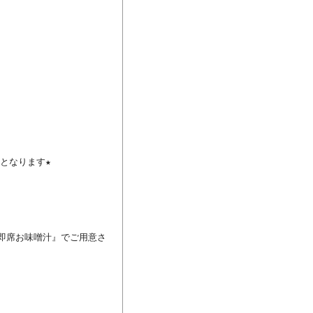
なります★

、即席お味噌汁』でご用意さ