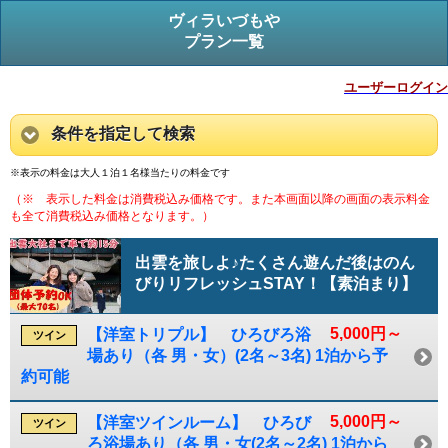
ヴィラいづもや
プラン一覧
ユーザーログイン
条件を指定して検索
※表示の料金は大人１泊１名様当たりの料金です
（※ 表示した料金は消費税込み価格です。また本画面以降の画面の表示料金
も全て消費税込み価格となります。）
出雲を旅しよ♪たくさん遊んだ後はのん
びりリフレッシュSTAY！【素泊まり】
5,000円～
【洋室トリプル】 ひろびろ浴
ツイン
場あり（各 男・女）(2名～3名) 1泊から予
約可能
5,000円～
【洋室ツインルーム】 ひろび
ツイン
ろ浴場あり（各 男・女(2名～2名) 1泊から