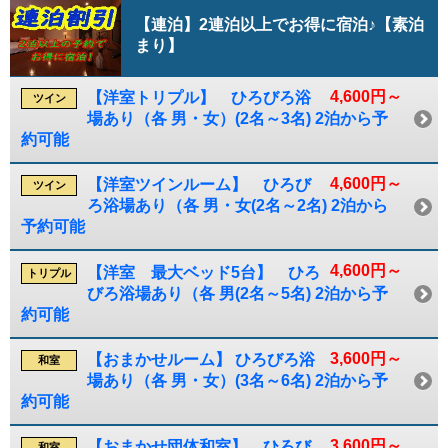
【連泊】2連泊以上でお得に宿泊♪【素泊
まり】
4,600円～
【洋室トリプル】 ひろびろ浴
ツイン
場あり（各 男・女）(2名～3名) 2泊から予
約可能
4,600円～
【洋室ツインルーム】 ひろび
ツイン
ろ浴場あり（各 男・女(2名～2名) 2泊から
予約可能
4,600円～
【洋室 最大ベッド5台】 ひろ
トリプル
びろ浴場あり（各 男(2名～5名) 2泊から予
約可能
3,600円～
【おまかせルーム】 ひろびろ浴
和室
場あり（各 男・女）(3名～6名) 2泊から予
約可能
3,600円～
【おまかせ団体和室】 ひろび
和室