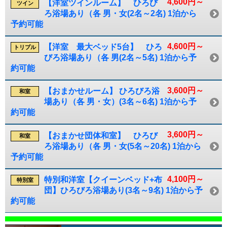
4,600円～
【洋室ツインルーム】 ひろび
ツイン
ろ浴場あり（各 男・女(2名～2名) 1泊から
予約可能
4,600円～
【洋室 最大ベッド5台】 ひろ
トリプル
びろ浴場あり（各 男(2名～5名) 1泊から予
約可能
3,600円～
【おまかせルーム】 ひろびろ浴
和室
場あり（各 男・女）(3名～6名) 1泊から予
約可能
3,600円～
【おまかせ団体和室】 ひろび
和室
ろ浴場あり（各 男・女(5名～20名) 1泊から
予約可能
4,100円～
特別和洋室【クイーンベッド+布
特別室
団】ひろびろ浴場あり(3名～9名) 1泊から予
約可能