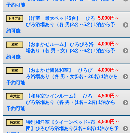
予約可能
5,000円～
【洋室 最大ベッド5台】 ひろ
トリプル
びろ浴場あり（各 男(2名～5名) 1泊から予
約可能
4,000円～
【おまかせルーム】 ひろびろ浴
和室
場あり（各 男・女）(3名～6名) 1泊から予
約可能
4,000円～
【おまかせ団体和室】 ひろび
和室
ろ浴場あり（各 男・女(5名～20名) 1泊から
予約可能
4,500円～
【和洋室ツインルーム】 ひろ
和洋室
びろ浴場あり（各 男・(1名～2名) 1泊から
予約可能
4,500円～
特別和洋室【クイーンベッド+布
特別室
団】ひろびろ浴場あり(3名～9名) 1泊から予