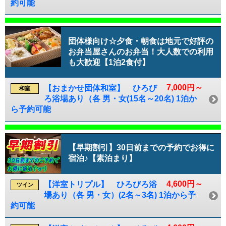
約可能
団体様向け☆夕食・朝食は地元で好評の
お弁当屋さんのお弁当！大人数での利用
も大歓迎【1泊2食付】
7,000円～
【おまかせ団体和室】 ひろび
和室
ろ浴場あり（各 男・女(15名～20名) 1泊か
ら予約可能
【早期割引】30日前までの予約でお得に
宿泊♪【素泊まり】
4,600円～
【洋室トリプル】 ひろびろ浴
ツイン
場あり（各 男・女）(2名～3名) 1泊から予
約可能