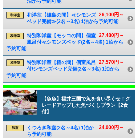
泊から予約可能
26,100円～
和洋室【雄島の間】≪シモンズ
和洋室
ベッド完備≫(2名～3名) 1泊から予約可能
27,480円～
特別和洋室【モッコの間】個室
和洋室
風呂付≪シモンズベッド(2名～4名) 1泊から
予約可能
27,570円～
特別和洋室【椿の間】個室風呂
和洋室
付/シモンズベッド完備(2名～3名) 1泊から
予約可能
【魚魚】福井三国で魚を食い尽くせ！グ
レードアップした魚づくしプラン【2食
付】
24,000円～
くつろぎ和室(2名～4名) 1泊か
和室
ら予約可能