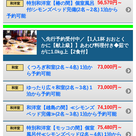
56,570円～
特別和洋室【椿の間】個室風呂
和洋室
付/シモンズベッド完備(2名～2名) 1泊から
予約可能
＼先行予約受付中／【1人1杯 おおとく
かに【献上級】】あわび料理付き◆茹で
がに1.0kg上【2食付】
73,000円～
くつろぎ和室(2名～4名) 1泊か
和室
ら予約可能
73,000円～
ゆったり広々和室(2名～3名) 1
和室
泊から予約可能
74,100円～
和洋室【雄島の間】≪シモンズ
和洋室
ベッド完備≫(2名～3名) 1泊から予約可能
75,480円～
特別和洋室【モッコの間】個室
和洋室
風呂付≪シモンズベッド(2名～4名) 1泊から