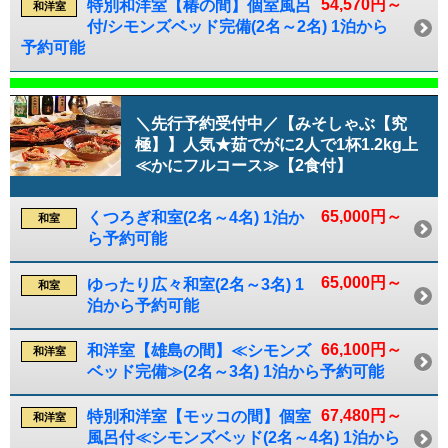
54,570円～
特別和洋室【椿の間】個室風呂
和洋室
付/シモンズベッド完備(2名～2名) 1泊から
予約可能
＼先行予約受付中／【みそしゃぶ【究
極】】人気★茹でがに2人で1杯1.2kg上
≪かにフルコース≫【2食付】
65,000円～
くつろぎ和室(2名～4名) 1泊か
和室
ら予約可能
65,000円～
ゆったり広々和室(2名～3名) 1
和室
泊から予約可能
66,100円～
和洋室【雄島の間】≪シモンズ
和洋室
ベッド完備≫(2名～3名) 1泊から予約可能
67,480円～
特別和洋室【モッコの間】個室
和洋室
風呂付≪シモンズベッド(2名～4名) 1泊から