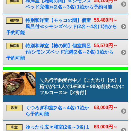
54,100円～
和洋室【雄島の間】≪シモンズ
和洋室
ベッド完備≫(2名～3名) 1泊から予約可能
55,480円～
特別和洋室【モッコの間】個室
和洋室
風呂付≪シモンズベッド(2名～4名) 1泊から
予約可能
55,570円～
特別和洋室【椿の間】個室風呂
和洋室
付/シモンズベッド完備(2名～2名) 1泊から
予約可能
＼先行予約受付中／【こだわり【大】】
茹でがに1人で1杯800～900g前後≪かに
フルコース≫【2食付】
63,000円～
くつろぎ和室(2名～4名) 1泊か
和室
ら予約可能
63,000円～
ゆったり広々和室(2名～3名) 1
和室