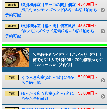
45,480円～
特別和洋室【モッコの間】個室
和洋室
風呂付≪シモンズベッド(2名～4名) 1泊から
予約可能
45,570円～
特別和洋室【椿の間】個室風呂
和洋室
付/シモンズベッド完備(2名～2名) 1泊から
予約可能
＼先行予約受付中／【こだわり【中】】
茹でがに1人で1杯600～700g前後≪かに
フルコース≫【2食付】
53,000円～
くつろぎ和室(2名～4名) 1泊か
和室
ら予約可能
53,000円～
ゆったり広々和室(2名～3名) 1
和室
泊から予約可能