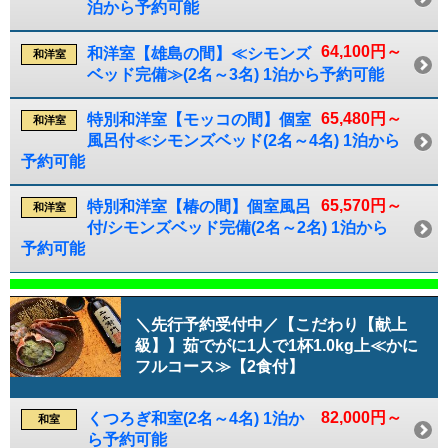
泊から予約可能
64,100円～
和洋室【雄島の間】≪シモンズ
和洋室
ベッド完備≫(2名～3名) 1泊から予約可能
65,480円～
特別和洋室【モッコの間】個室
和洋室
風呂付≪シモンズベッド(2名～4名) 1泊から
予約可能
65,570円～
特別和洋室【椿の間】個室風呂
和洋室
付/シモンズベッド完備(2名～2名) 1泊から
予約可能
＼先行予約受付中／【こだわり【献上
級】】茹でがに1人で1杯1.0kg上≪かに
フルコース≫【2食付】
82,000円～
くつろぎ和室(2名～4名) 1泊か
和室
ら予約可能