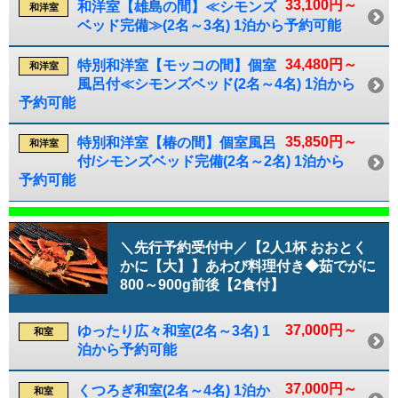
33,100円～
和洋室【雄島の間】≪シモンズ
和洋室
ベッド完備≫(2名～3名) 1泊から予約可能
34,480円～
特別和洋室【モッコの間】個室
和洋室
風呂付≪シモンズベッド(2名～4名) 1泊から
予約可能
35,850円～
特別和洋室【椿の間】個室風呂
和洋室
付/シモンズベッド完備(2名～2名) 1泊から
予約可能
＼先行予約受付中／【2人1杯 おおとく
かに【大】】あわび料理付き◆茹でがに
800～900g前後【2食付】
37,000円～
ゆったり広々和室(2名～3名) 1
和室
泊から予約可能
37,000円～
くつろぎ和室(2名～4名) 1泊か
和室