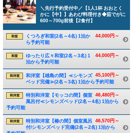
＼先行予約受付中／【1人1杯 おおとく
かに【中】】あわび料理付き◆茹でがに
600～700g前後【2食付】
44,000円～
くつろぎ和室(2名～4名) 1泊か
和室
ら予約可能
44,000円～
ゆったり広々和室(2名～3名) 1
和室
泊から予約可能
45,100円～
和洋室【雄島の間】≪シモンズ
和洋室
ベッド完備≫(2名～3名) 1泊から予約可能
46,480円～
特別和洋室【モッコの間】個室
和洋室
風呂付≪シモンズベッド(2名～4名) 1泊から
予約可能
46,570円～
特別和洋室【椿の間】個室風呂
和洋室
付/シモンズベッド完備(2名～2名) 1泊から