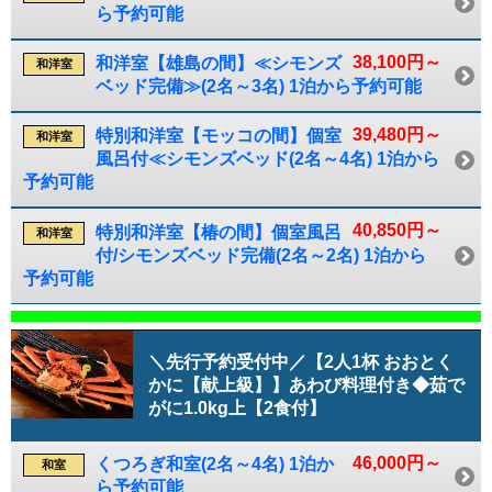
ら予約可能
38,100円～
和洋室【雄島の間】≪シモンズ
和洋室
ベッド完備≫(2名～3名) 1泊から予約可能
39,480円～
特別和洋室【モッコの間】個室
和洋室
風呂付≪シモンズベッド(2名～4名) 1泊から
予約可能
40,850円～
特別和洋室【椿の間】個室風呂
和洋室
付/シモンズベッド完備(2名～2名) 1泊から
予約可能
＼先行予約受付中／【2人1杯 おおとく
かに【献上級】】あわび料理付き◆茹で
がに1.0kg上【2食付】
46,000円～
くつろぎ和室(2名～4名) 1泊か
和室
ら予約可能