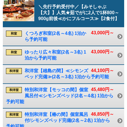
＼先行予約受付中／【みそしゃぶ
【大】】人気★茹でがに2人で1杯800～
900g前後≪かにフルコース≫【2食付】
43,000円～
くつろぎ和室(2名～4名) 1泊か
和室
ら予約可能
43,000円～
ゆったり広々和室(2名～3名) 1
和室
泊から予約可能
44,100円～
和洋室【雄島の間】≪シモンズ
和洋室
ベッド完備≫(2名～3名) 1泊から予約可能
45,480円～
特別和洋室【モッコの間】個室
和洋室
風呂付≪シモンズベッド(2名～4名) 1泊から
予約可能
46,850円～
特別和洋室【椿の間】個室風呂
和洋室
付/シモンズベッド完備(2名～2名) 1泊から
予約可能