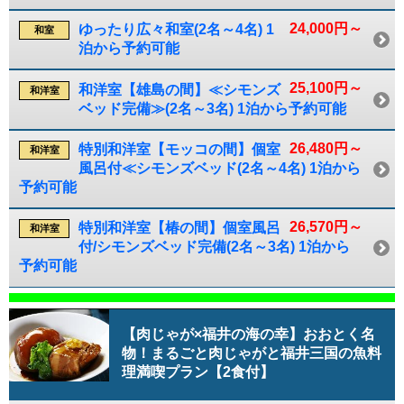
24,000円～
ゆったり広々和室(2名～4名) 1
和室
泊から予約可能
25,100円～
和洋室【雄島の間】≪シモンズ
和洋室
ベッド完備≫(2名～3名) 1泊から予約可能
26,480円～
特別和洋室【モッコの間】個室
和洋室
風呂付≪シモンズベッド(2名～4名) 1泊から
予約可能
26,570円～
特別和洋室【椿の間】個室風呂
和洋室
付/シモンズベッド完備(2名～3名) 1泊から
予約可能
【肉じゃが×福井の海の幸】おおとく名
物！まるごと肉じゃがと福井三国の魚料
理満喫プラン【2食付】