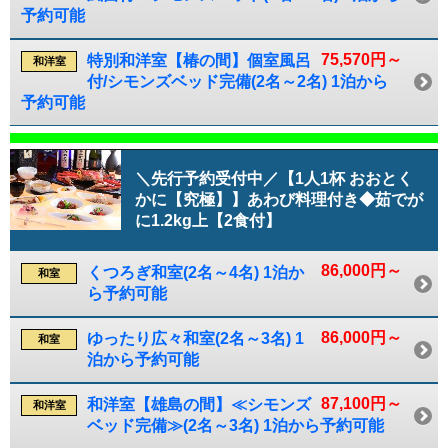
予約可能
75,570円～
特別和洋室【椿の間】個室風呂
和洋室
付/シモンズベッド完備(2名～2名) 1泊から
予約可能
＼先行予約受付中／【1人1杯 おおとく
かに【究極】】あわび料理付き◆茹でが
に1.2kg上【2食付】
86,000円～
くつろぎ和室(2名～4名) 1泊か
和室
ら予約可能
86,000円～
ゆったり広々和室(2名～3名) 1
和室
泊から予約可能
87,100円～
和洋室【雄島の間】≪シモンズ
和洋室
ベッド完備≫(2名～3名) 1泊から予約可能