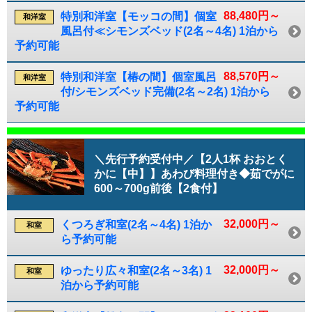
88,480円～
特別和洋室【モッコの間】個室
和洋室
風呂付≪シモンズベッド(2名～4名) 1泊から
予約可能
88,570円～
特別和洋室【椿の間】個室風呂
和洋室
付/シモンズベッド完備(2名～2名) 1泊から
予約可能
＼先行予約受付中／【2人1杯 おおとく
かに【中】】あわび料理付き◆茹でがに
600～700g前後【2食付】
32,000円～
くつろぎ和室(2名～4名) 1泊か
和室
ら予約可能
32,000円～
ゆったり広々和室(2名～3名) 1
和室
泊から予約可能