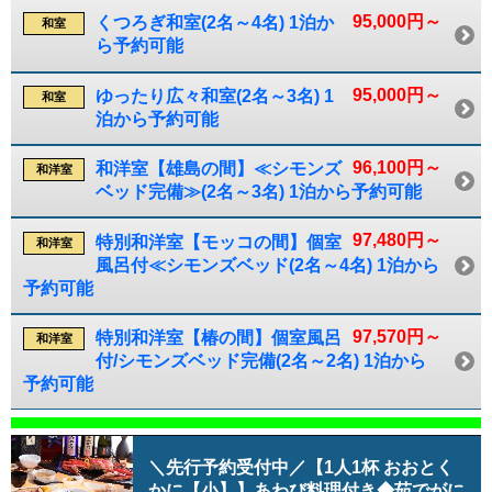
95,000円～
くつろぎ和室(2名～4名) 1泊か
和室
ら予約可能
95,000円～
ゆったり広々和室(2名～3名) 1
和室
泊から予約可能
96,100円～
和洋室【雄島の間】≪シモンズ
和洋室
ベッド完備≫(2名～3名) 1泊から予約可能
97,480円～
特別和洋室【モッコの間】個室
和洋室
風呂付≪シモンズベッド(2名～4名) 1泊から
予約可能
97,570円～
特別和洋室【椿の間】個室風呂
和洋室
付/シモンズベッド完備(2名～2名) 1泊から
予約可能
＼先行予約受付中／【1人1杯 おおとく
かに【小】】あわび料理付き◆茹でがに