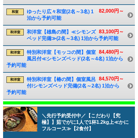
82,000円～
ゆったり広々和室(2名～3名) 1
和室
泊から予約可能
83,100円～
和洋室【雄島の間】≪シモンズ
和洋室
ベッド完備≫(2名～3名) 1泊から予約可能
84,480円～
特別和洋室【モッコの間】個室
和洋室
風呂付≪シモンズベッド(2名～4名) 1泊から
予約可能
84,570円～
特別和洋室【椿の間】個室風呂
和洋室
付/シモンズベッド完備(2名～2名) 1泊から
予約可能
＼先行予約受付中／【こだわり【究
極】】茹でがに1人で1杯1.2kg上≪かに
フルコース≫【2食付】