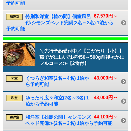
予約可能
67,570円～
特別和洋室【椿の間】個室風呂
和洋室
付/シモンズベッド完備(2名～2名) 1泊から
予約可能
＼先行予約受付中／【こだわり【小】】
茹でがに1人で1杯450～500g前後≪かに
フルコース≫【2食付】
43,000円～
くつろぎ和室(2名～4名) 1泊か
和室
ら予約可能
43,000円～
ゆったり広々和室(2名～3名) 1
和室
泊から予約可能
44,100円～
和洋室【雄島の間】≪シモンズ
和洋室
ベッド完備≫(2名～3名) 1泊から予約可能