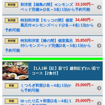
33,100円～
和洋室【雄島の間】≪シモンズ
和洋室
ベッド完備≫(2名～3名) 1泊から予約可能
34,480円～
特別和洋室【モッコの間】個室
和洋室
風呂付≪シモンズベッド(2名～4名) 1泊から
予約可能
35,850円～
特別和洋室【椿の間】個室風呂
和洋室
付/シモンズベッド完備(2名～3名) 1泊から
予約可能
【1人1杯【紅】茹で】越前紅ずわい茹で
コース【2食付】
25,000円～
くつろぎ和室(2名～4名) 1泊か
和室
ら予約可能
25,000円～
ゆったり広々和室(2名～4名) 1
和室