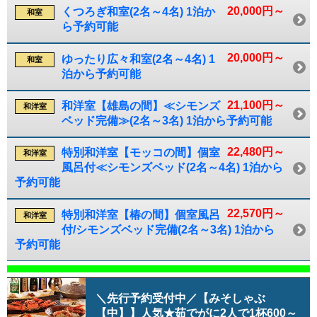
20,000円～
くつろぎ和室(2名～4名) 1泊か
和室
ら予約可能
20,000円～
ゆったり広々和室(2名～4名) 1
和室
泊から予約可能
21,100円～
和洋室【雄島の間】≪シモンズ
和洋室
ベッド完備≫(2名～3名) 1泊から予約可能
22,480円～
特別和洋室【モッコの間】個室
和洋室
風呂付≪シモンズベッド(2名～4名) 1泊から
予約可能
22,570円～
特別和洋室【椿の間】個室風呂
和洋室
付/シモンズベッド完備(2名～3名) 1泊から
予約可能
＼先行予約受付中／【みそしゃぶ
【中】】人気★茹でがに2人で1杯600～