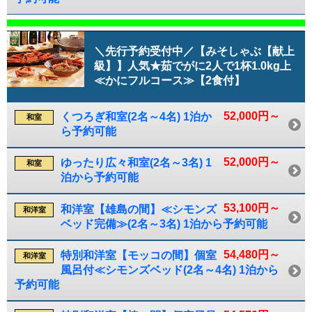
＼先行予約受付中／【みそしゃぶ【献上
級】】人気★茹でがに2人で1杯1.0kg上
≪かにフルコース≫【2食付】
52,000円～
くつろぎ和室(2名～4名) 1泊か
和室
ら予約可能
52,000円～
ゆったり広々和室(2名～3名) 1
和室
泊から予約可能
53,100円～
和洋室【雄島の間】≪シモンズ
和洋室
ベッド完備≫(2名～3名) 1泊から予約可能
54,480円～
特別和洋室【モッコの間】個室
和洋室
風呂付≪シモンズベッド(2名～4名) 1泊から
予約可能