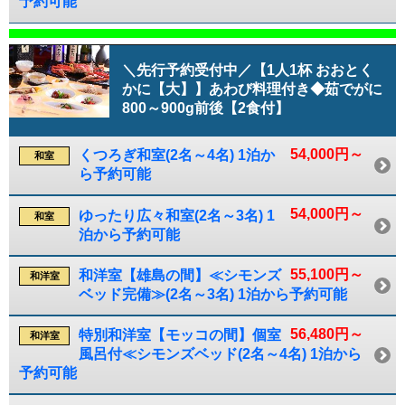
予約可能
＼先行予約受付中／【1人1杯 おおとく
かに【大】】あわび料理付き◆茹でがに
800～900g前後【2食付】
54,000円～
くつろぎ和室(2名～4名) 1泊か
和室
ら予約可能
54,000円～
ゆったり広々和室(2名～3名) 1
和室
泊から予約可能
55,100円～
和洋室【雄島の間】≪シモンズ
和洋室
ベッド完備≫(2名～3名) 1泊から予約可能
56,480円～
特別和洋室【モッコの間】個室
和洋室
風呂付≪シモンズベッド(2名～4名) 1泊から
予約可能