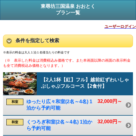
東尋坊三国温泉 おおとく
プラン一覧
ユーザーログイン
条件を指定して検索
※表示の料金は大人１泊１名様当たりの料金です
（※ 表示した料金は消費税込み価格です。また本画面以降の画面の表示料金
も全て消費税込み価格となります。）
【2人1杯【紅】フル】越前紅ずわいしゃ
ぶしゃぶフルコース【2食付】
32,000円～
ゆったり広々和室(2名～4名) 1
和室
泊から予約可能
32,000円～
くつろぎ和室(2名～4名) 1泊か
和室
ら予約可能