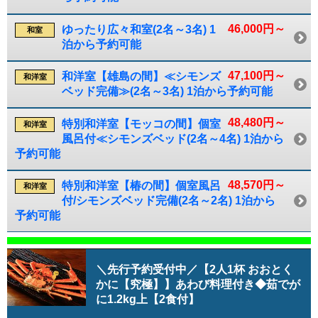
46,000円～
ゆったり広々和室(2名～3名) 1
和室
泊から予約可能
47,100円～
和洋室【雄島の間】≪シモンズ
和洋室
ベッド完備≫(2名～3名) 1泊から予約可能
48,480円～
特別和洋室【モッコの間】個室
和洋室
風呂付≪シモンズベッド(2名～4名) 1泊から
予約可能
48,570円～
特別和洋室【椿の間】個室風呂
和洋室
付/シモンズベッド完備(2名～2名) 1泊から
予約可能
＼先行予約受付中／【2人1杯 おおとく
かに【究極】】あわび料理付き◆茹でが
に1.2kg上【2食付】