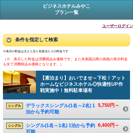
ビジネスホテルみやこ
プラン一覧
ユーザーログイン
条件を指定して検索
※表示の料金は大人１泊１名様当たりの料金です
（※ 表示した料金は消費税込み価格です。また本画面以降の画面の表示料金
も全て消費税込み価格となります。）
【素泊まり】おいでませ～下松！アット
ホームなビジネスホテル◎快適性UP作
戦実施中！無料駐車場有
5,750円～
デラックスシングル(1名～2名) 1
シングル
泊から予約可能
6,400円～
シングル(1名～1名) 1泊から予約
シングル
可能