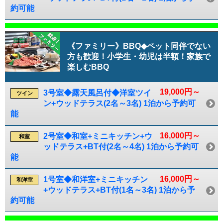
約可能
《ファミリー》BBQ◆ペット同伴でない
方も歓迎！小学生・幼児は半額！家族で
楽しむBBQ
19,000円～
3号室◆露天風呂付◆洋室ツイ
ツイン
ン+ウッドテラス(2名～3名) 1泊から予約可
能
16,000円～
2号室◆和室+ミニキッチン+ウ
和室
ッドテラス+BT付(2名～4名) 1泊から予約可
能
16,000円～
1号室◆和洋室+ミニキッチン
和洋室
+ウッドテラス+BT付(1名～3名) 1泊から予
約可能