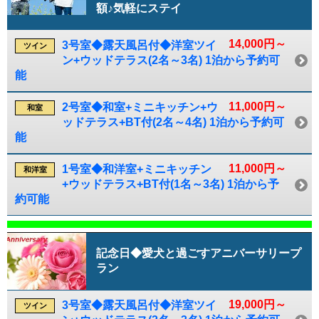
額♪気軽にステイ
14,000円～
3号室◆露天風呂付◆洋室ツイ
ツイン
ン+ウッドテラス(2名～3名) 1泊から予約可
能
11,000円～
2号室◆和室+ミニキッチン+ウ
和室
ッドテラス+BT付(2名～4名) 1泊から予約可
能
11,000円～
1号室◆和洋室+ミニキッチン
和洋室
+ウッドテラス+BT付(1名～3名) 1泊から予
約可能
記念日◆愛犬と過ごすアニバーサリープ
ラン
19,000円～
3号室◆露天風呂付◆洋室ツイ
ツイン