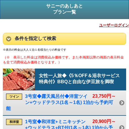
サニーのあしあと
プラン一覧
ユーザーログイン
条件を指定して検索
※表示の料金は大人１泊１名様当たりの料金です
（※ 表示した料金は消費税込み価格です。また本画面以降の画面の表示料金
も全て消費税込み価格となります。）
女性一人旅◆《5％OFF＆浴衣サービス
特典付》BBQと自由な伊豆旅を満喫
23,750円～
3号室◆露天風呂付◆洋室ツイ
ツイン
ン+ウッドテラス(1名～1名) 1泊から予約可
能
20,900円～
1号室◆和洋室+ミニキッチン
和洋室
+ウッドテラス+BT付(1名～1名) 1泊から予