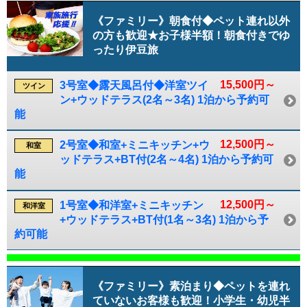
《ファミリー》朝食付◆ペット連れ以外
の方も歓迎★お子様半額！朝食付きでゆ
ったり伊豆旅
15,500円～
3号室◆露天風呂付◆洋室ツイ
ツイン
ン+ウッドテラス(2名～3名) 1泊から予約可
能
12,500円～
2号室◆和室+ミニキッチン+ウ
和室
ッドテラス+BT付(2名～4名) 1泊から予約可
能
12,500円～
1号室◆和洋室+ミニキッチン
和洋室
+ウッドテラス+BT付(1名～3名) 1泊から予
約可能
《ファミリー》素泊まり◆ペットを連れ
ていないお客様も歓迎！小学生・幼児半