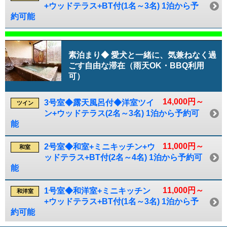
+ウッドテラス+BT付(1名～3名) 1泊から予
約可能
素泊まり◆ 愛犬と一緒に、気兼ねなく過
ごす自由な滞在（雨天OK・BBQ利用
可）
14,000円～
3号室◆露天風呂付◆洋室ツイ
ツイン
ン+ウッドテラス(2名～3名) 1泊から予約可
能
11,000円～
2号室◆和室+ミニキッチン+ウ
和室
ッドテラス+BT付(2名～4名) 1泊から予約可
能
11,000円～
1号室◆和洋室+ミニキッチン
和洋室
+ウッドテラス+BT付(1名～3名) 1泊から予
約可能