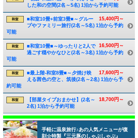
した和の空間(2名～5名) 1泊から予約可能
15,400円～
■和室10畳+前室3畳■～グルー
和室
プやファミリー旅行(2名～5名) 1泊から予約
可能
16,500円～
■和室10畳■～ゆったりと2人で
和室
過ごす穏やかなひと(2名～3名) 1泊から予約
可能
17,600円～
■最上階-和室8畳■～夕焼け映
和室
える茜色の空と、筑後(2名～2名) 1泊から予
約可能
18,700円～
【部屋タイプおまかせ】(2名～
和室
2名) 1泊から予約可能
手軽に温泉旅行♪あの人気メニューが復
刻☆特製『三元豚のしゃぶしゃぶ』