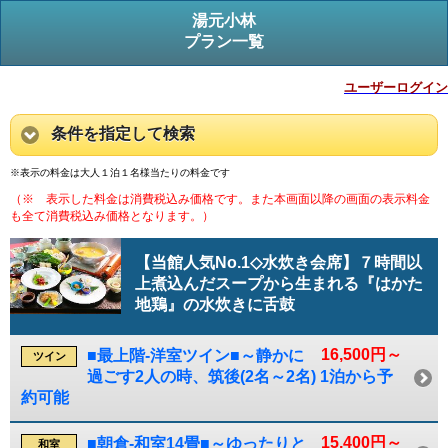
湯元小林
プラン一覧
ユーザーログイン
条件を指定して検索
※表示の料金は大人１泊１名様当たりの料金です
（※ 表示した料金は消費税込み価格です。また本画面以降の画面の表示料金
も全て消費税込み価格となります。）
【当館人気No.1◇水炊き会席】７時間以
上煮込んだスープから生まれる『はかた
地鶏』の水炊きに舌鼓
16,500円～
■最上階-洋室ツイン■～静かに
ツイン
過ごす2人の時、筑後(2名～2名) 1泊から予
約可能
15,400円～
■朝倉-和室14畳■～ゆったりと
和室