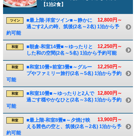
【1泊2食】
12,800円～
■最上階-洋室ツイン■～静かに
ツイン
過ごす2人の時、筑後(2名～2名) 1泊から予
約可能
12,250円～
■朝倉-和室14畳■～ゆったりと
和室
した和の空間(2名～5名) 1泊から予約可能
12,250円～
■和室10畳+前室3畳■～グルー
和室
プやファミリー旅行(2名～5名) 1泊から予約
可能
12,800円～
■和室10畳■～ゆったりと2人で
和室
過ごす穏やかなひと(2名～3名) 1泊から予約
可能
13,900円～
■最上階-和室8畳■～夕焼け映
和室
える茜色の空と、筑後(2名～2名) 1泊から予
約可能