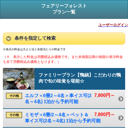
フェアリーフォレスト
プラン一覧
ユーザーログイン
条件を指定して検索
※表示の料金は大人１泊１名様当たりの料金です
（※ 表示した料金は消費税込み価格です。また本画面以降の画面の表示料金
も全て消費税込み価格となります。）
ファミリープラン【鴨鍋】こだわりの鴨
肉で旬の味覚を堪能☆
7,800円～
エルフ＜6畳2～4名＞車イス可(2
その他
名～4名) 1泊から予約可能
7,800円～
ミモザ＜6畳/2～4名＞ペット＆
その他
車イス可(2名～4名) 1泊から予約可能