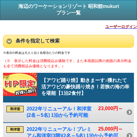
海辺のワーケーションリゾート 昭和館mukuri
プラン一覧
ユーザーログイン
条件を指定して検索
※表示の料金は大人１泊１名様当たりの料金です
（※ 表示した料金は消費税込み価格です。また本画面以降の画面の表示料金
も全て消費税込み価格となります。）
【アワビ踊り焼】動きまーす♪獲れたて
活アワビの豪快踊り焼き！若狭の海の幸
を堪能【1泊2食付】
23,000円～
2022年リニューアル！和洋室
和洋室
(2名～5名) 1泊から予約可能
25,000円～
2022年リニューアル！プレミ
和洋室
アム和洋室(3階)(2名～5名) 1泊から予約可