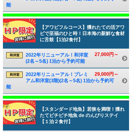
能
【アワビフルコース】獲れたての活アワ
ビで至福のひと時！日本海の新鮮な食材
に舌鼓【1泊2食付】
27,000円～
2022年リニューアル！和洋室
和洋室
(2名～5名) 1泊から予約可能
29,000円～
2022年リニューアル！プレミ
和洋室
アム和洋室(3階)(2名～5名) 1泊から予約可
能
【スタンダード地魚】若狭を満喫！獲れ
たてピチピチ地魚 de のんびりステイ
【１泊２食付】