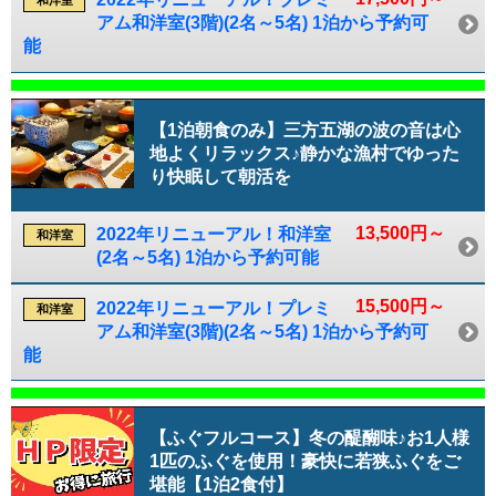
和洋室
アム和洋室(3階)(2名～5名) 1泊から予約可
能
【1泊朝食のみ】三方五湖の波の音は心
地よくリラックス♪静かな漁村でゆった
り快眠して朝活を
13,500円～
2022年リニューアル！和洋室
和洋室
(2名～5名) 1泊から予約可能
15,500円～
2022年リニューアル！プレミ
和洋室
アム和洋室(3階)(2名～5名) 1泊から予約可
能
【ふぐフルコース】冬の醍醐味♪お1人様
1匹のふぐを使用！豪快に若狭ふぐをご
堪能【1泊2食付】