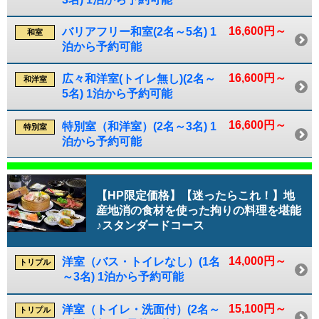
16,600円～
バリアフリー和室(2名～5名) 1
和室
泊から予約可能
16,600円～
広々和洋室(トイレ無し)(2名～
和洋室
5名) 1泊から予約可能
16,600円～
特別室（和洋室）(2名～3名) 1
特別室
泊から予約可能
【HP限定価格】【迷ったらこれ！】地
産地消の食材を使った拘りの料理を堪能
♪スタンダードコース
14,000円～
洋室（バス・トイレなし）(1名
トリプル
～3名) 1泊から予約可能
15,100円～
洋室（トイレ・洗面付）(2名～
トリプル