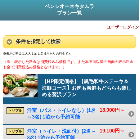
ペンシオーネキタムラ
プラン一覧
ユーザーログイン
条件を指定して検索
※表示の料金は大人１泊１名様当たりの料金です
（※ 表示した料金は消費税込み価格です。また本画面以降の画面の表示料金
も全て消費税込み価格となります。）
【HP限定価格】【黒毛和牛ステーキ＆
海鮮コース】お肉も海鮮もどちらも楽し
める贅沢プラン
18,000円～
洋室（バス・トイレなし）(1名
トリプル
～3名) 1泊から予約可能
19,100円～
洋室（トイレ・洗面付）(2名～
トリプル
3名) 1泊から予約可能