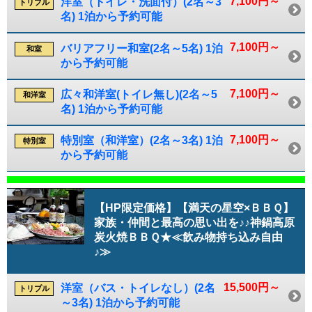
7,100円～
洋室（トイレ・洗面付）(2名～3
トリプル
名) 1泊から予約可能
7,100円～
バリアフリー和室(2名～5名) 1泊
和室
から予約可能
7,100円～
広々和洋室(トイレ無し)(2名～5
和洋室
名) 1泊から予約可能
7,100円～
特別室（和洋室）(2名～3名) 1泊
特別室
から予約可能
【HP限定価格】【満天の星空×ＢＢＱ】
家族・仲間と最高の思い出を♪♪神鍋高原
炭火焼ＢＢＱ★≪飲み物持ち込み自由
♪≫
15,500円～
洋室（バス・トイレなし）(2名
トリプル
～3名) 1泊から予約可能