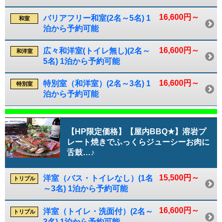
16,600円～
バリアフリー和室(2名～5名) 1
和室
泊から予約可能
16,600円～
広々和洋室(トイレ無し)(2名～
和洋室
5名) 1泊から予約可能
16,600円～
特別室（和洋室）(2名～3名) 1
特別室
泊から予約可能
【HP限定価格】【屋内BBQ★】溶岩プ
レート焼きでふっくらジューシーお肉に
舌鼓…♪
15,500円～
洋室（バス・トイレなし）(1名
トリプル
～3名) 1泊から予約可能
16,600円～
洋室（トイレ・洗面付）(2名～
トリプル
3名) 1泊から予約可能