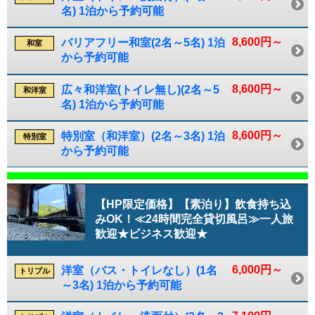
名) 1泊から予約可能
8,600円～
バリアフリー和室(2名～5名) 1泊
和室
から予約可能
8,600円～
広々和洋室(トイレ無し)(2名～5
和洋室
名) 1泊から予約可能
8,600円～
特別室（和洋室）(2名～3名) 1泊
特別室
から予約可能
【HP限定価格】【素泊り】飲食持ち込
みOK！≪24時間完全貸切風呂≫一人旅
歓迎★ビジネス歓迎★
6,000円～
洋室（バス・トイレなし）(1名
トリプル
～3名) 1泊から予約可能