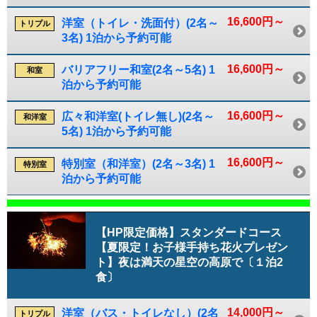
16,600円～
洋室（トイレ・洗面付）(2名～
トリプル
3名) 1泊から予約可能
16,600円～
バリアフリー和室(2名～5名) 1
和室
泊から予約可能
16,600円～
広々和洋室(トイレ無し)(2名～
和洋室
5名) 1泊から予約可能
16,600円～
特別室（和洋室）(2名～3名) 1
特別室
泊から予約可能
【HP限定価格】スタンダードコース
【夏限定！お子様手持ち花火プレゼン
ト】夜は満天の星空の高原で〔１泊2
食〕
14,000円～
洋室（バス・トイレなし）(2名
トリプル