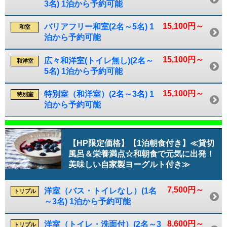
3名) 1泊から予約可能
15,100円～
バリアフリー和室(2名～5名) 1
和室
泊から予約可能
15,100円～
広々和洋室(トイレ無し)(2名～
和洋室
5名) 1泊から予約可能
15,100円～
特別室（和洋室）(2名～3名) 1
特別室
泊から予約可能
【HP限定価格】【1泊朝食付き】≪貸切
風呂＆栄養満点☆和朝食で元気に出発！
美味しい自家製ヨーグルト付き≫
7,500円～
洋室（バス・トイレなし）(1名
トリプル
～3名) 1泊から予約可能
8,600円～
洋室（トイレ・洗面付）(2名～3
トリプル