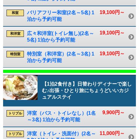
19,100円～
バリアフリー和室(2名～5名) 1
和室
泊から予約可能
19,100円～
広々和洋室(トイレ無し)(2名～
和洋室
5名) 1泊から予約可能
19,100円～
特別室（和洋室）(2名～3名) 1
特別室
泊から予約可能
【1泊2食付き】日替わりディナーで楽し
む♪出張・ひとり旅にちょうどいいカジ
ュアルステイ
9,900円～
洋室（バス・トイレなし）(1名
トリプル
～3名) 1泊から予約可能
11,000円～
洋室（トイレ・洗面付）(2名～
トリプル